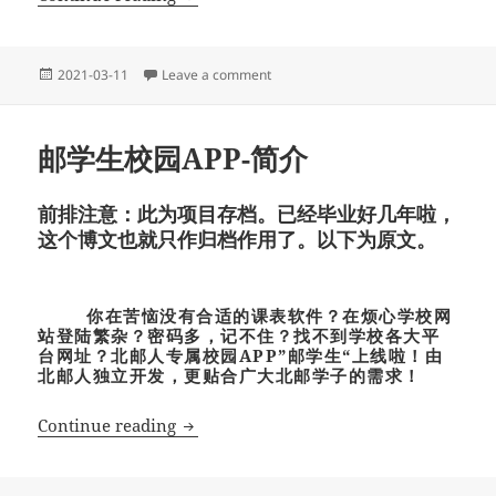
Posted
on 青鸟bot用户手册
2021-03-11
Leave a comment
on
邮学生校园APP-简介
前排注意：此为项目存档。已经毕业好几年啦，
这个博文也就只作归档作用了。以下为原文。
你在苦恼没有合适的课表软件？在烦心学校网
站登陆繁杂？密码多，记不住？找不到学校各大平
台网址？北邮人专属校园APP”邮学生“上线啦！由
北邮人独立开发，更贴合广大北邮学子的需求！
邮学生校园APP-简介
Continue reading