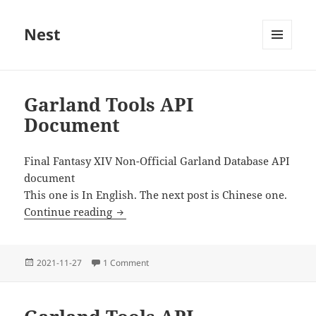
Nest
MENU
AND
Latest
WIDGETS
Posts
Garland Tools API
Document
Final Fantasy XIV Non-Official Garland Database API
document
This one is In English. The next post is Chinese one.
Garland Tools API Document
Continue reading
Posted
on Garland Tools API Document
2021-11-27
1 Comment
on